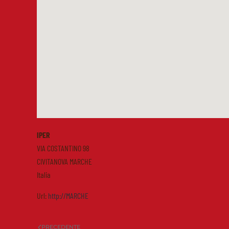
IPER
VIA COSTANTINO 98
CIVITANOVA MARCHE
Italia
Url:
http://MARCHE
PRECEDENTE