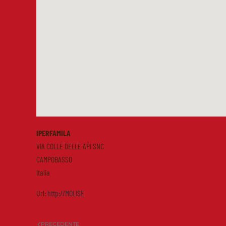
IPERFAMILA
VIA COLLE DELLE API SNC
CAMPOBASSO
Italia
Url:
http://MOLISE
PRECEDENTE