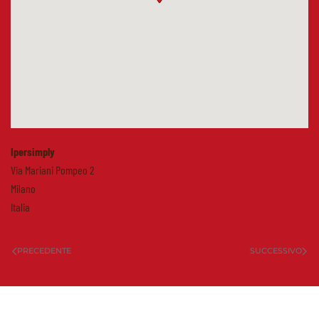
Ipersimply
Via Mariani Pompeo 2
Milano
Italia
PRECEDENTE
SUCCESSIVO