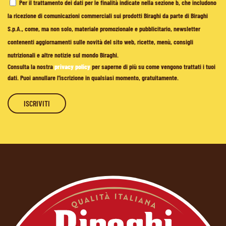
Per il trattamento dei dati per le finalità indicate nella sezione b, che includono
la ricezione di comunicazioni commerciali sui prodotti Biraghi da parte di Biraghi
S.p.A., come, ma non solo, materiale promozionale e pubblicitario, newsletter
contenenti aggiornamenti sulle novità del sito web, ricette, menù, consigli
nutrizionali e altre notizie sul mondo Biraghi.
Consulta la nostra
privacy policy
per saperne di più su come vengono trattati i tuoi
dati. Puoi annullare l'iscrizione in qualsiasi momento, gratuitamente.