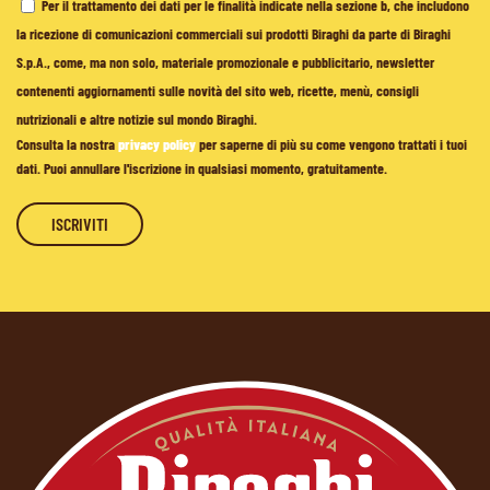
Per il trattamento dei dati per le finalità indicate nella sezione b, che includono
la ricezione di comunicazioni commerciali sui prodotti Biraghi da parte di Biraghi
S.p.A., come, ma non solo, materiale promozionale e pubblicitario, newsletter
contenenti aggiornamenti sulle novità del sito web, ricette, menù, consigli
nutrizionali e altre notizie sul mondo Biraghi.
Consulta la nostra
privacy policy
per saperne di più su come vengono trattati i tuoi
dati. Puoi annullare l'iscrizione in qualsiasi momento, gratuitamente.