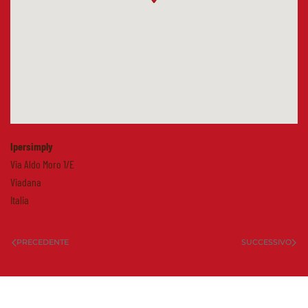
Ipersimply
Via Aldo Moro 1/E
Viadana
Italia
PRECEDENTE
SUCCESSIVO