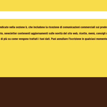
à indicate nella sezione b, che includono la ricezione di comunicazioni commerciali sui prodo
io, newsletter contenenti aggiornamenti sulle novità del sito web, ricette, menù, consigli nu
di più su come vengono trattati i tuoi dati. Puoi annullare l'iscrizione in qualsiasi moment