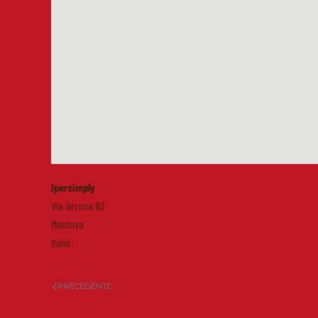
Ipersimply
Via Verona 83
Mantova
Italia
PRECEDENTE