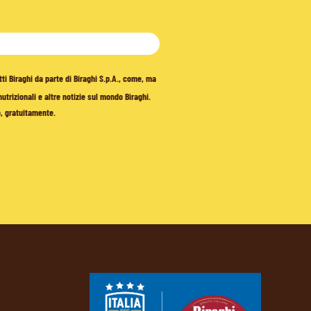
tti Biraghi da parte di Biraghi S.p.A., come, ma
trizionali e altre notizie sul mondo Biraghi.
o, gratuitamente.