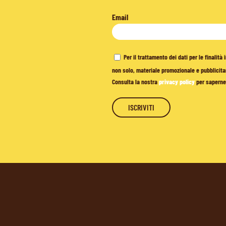
Email
Per il trattamento dei dati per le finalit
non solo, materiale promozionale e pubblicitar
Consulta la nostra
privacy policy
per saperne 