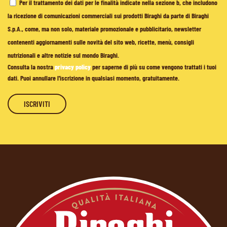
Per il trattamento dei dati per le finalità indicate nella sezione b, che includono
la ricezione di comunicazioni commerciali sui prodotti Biraghi da parte di Biraghi
S.p.A., come, ma non solo, materiale promozionale e pubblicitario, newsletter
contenenti aggiornamenti sulle novità del sito web, ricette, menù, consigli
nutrizionali e altre notizie sul mondo Biraghi.
Consulta la nostra
privacy policy
per saperne di più su come vengono trattati i tuoi
dati. Puoi annullare l'iscrizione in qualsiasi momento, gratuitamente.