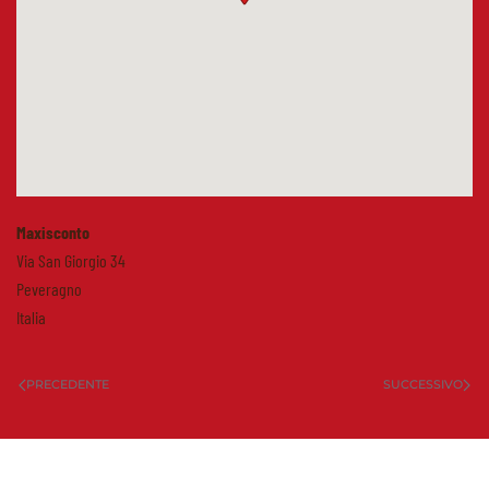
Maxisconto
Via San Giorgio 34
Peveragno
Italia
PRECEDENTE
SUCCESSIVO