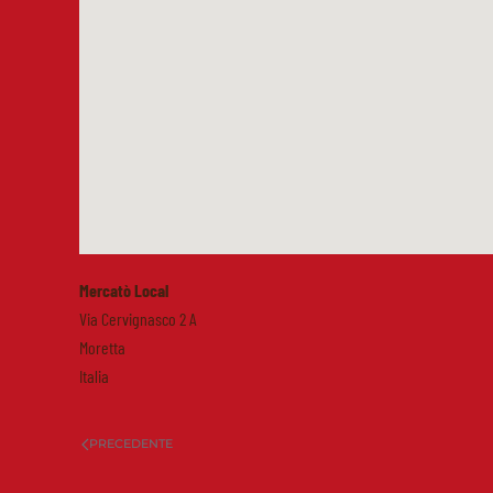
Mercatò Local
Via Cervignasco 2 A
Moretta
Italia
PRECEDENTE