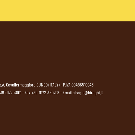
p.A. Cavallermaggiore CUNEO (ITALY) - P.IVA 00486510043
39-0172-3801
- Fax +39-0172-380298 - Email
biraghi@biraghi.it