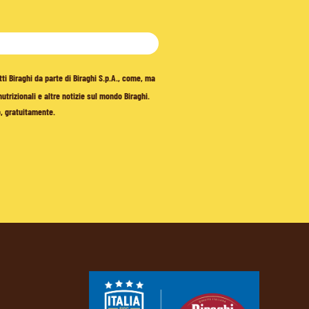
tti Biraghi da parte di Biraghi S.p.A., come, ma
trizionali e altre notizie sul mondo Biraghi.
o, gratuitamente.