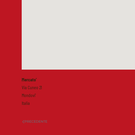
Mercato’
Via Cuneo 21
Mondovi'
Italia
PRECEDENTE