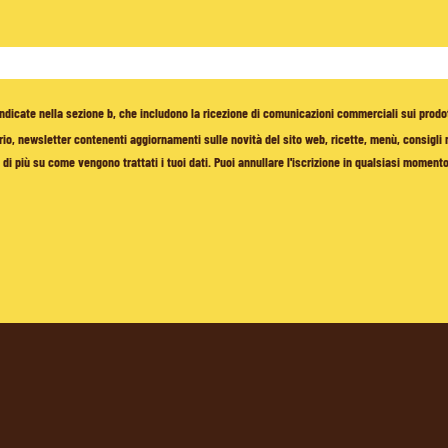
à indicate nella sezione b, che includono la ricezione di comunicazioni commerciali sui prodo
io, newsletter contenenti aggiornamenti sulle novità del sito web, ricette, menù, consigli nu
di più su come vengono trattati i tuoi dati. Puoi annullare l'iscrizione in qualsiasi moment