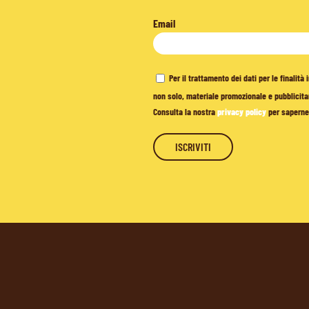
Email
Per il trattamento dei dati per le finalit
non solo, materiale promozionale e pubblicitar
Consulta la nostra
privacy policy
per saperne 