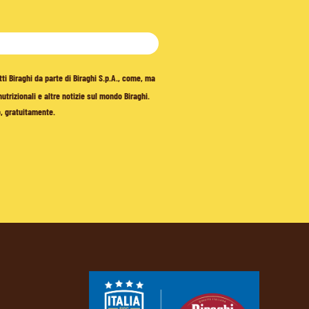
tti Biraghi da parte di Biraghi S.p.A., come, ma
trizionali e altre notizie sul mondo Biraghi.
o, gratuitamente.