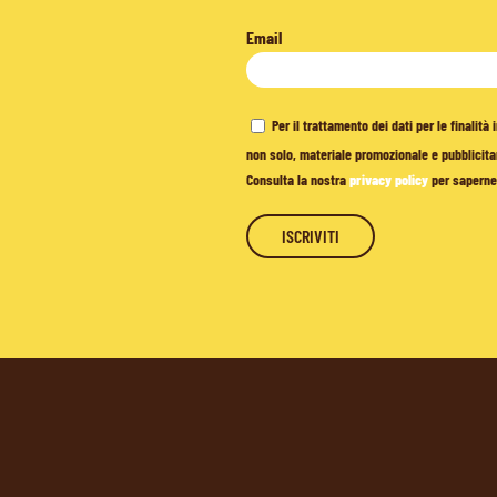
Email
Per il trattamento dei dati per le finalit
non solo, materiale promozionale e pubblicitar
Consulta la nostra
privacy policy
per saperne 