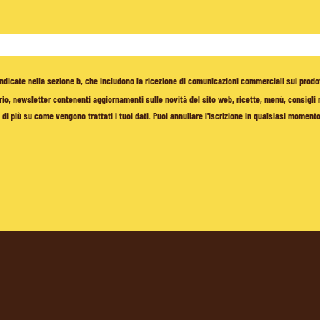
à indicate nella sezione b, che includono la ricezione di comunicazioni commerciali sui prodo
io, newsletter contenenti aggiornamenti sulle novità del sito web, ricette, menù, consigli nu
di più su come vengono trattati i tuoi dati. Puoi annullare l'iscrizione in qualsiasi moment