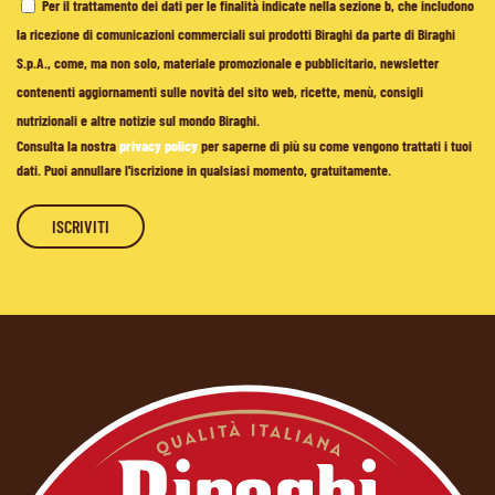
Per il trattamento dei dati per le finalità indicate nella sezione b, che includono
la ricezione di comunicazioni commerciali sui prodotti Biraghi da parte di Biraghi
S.p.A., come, ma non solo, materiale promozionale e pubblicitario, newsletter
contenenti aggiornamenti sulle novità del sito web, ricette, menù, consigli
nutrizionali e altre notizie sul mondo Biraghi.
Consulta la nostra
privacy policy
per saperne di più su come vengono trattati i tuoi
dati. Puoi annullare l'iscrizione in qualsiasi momento, gratuitamente.