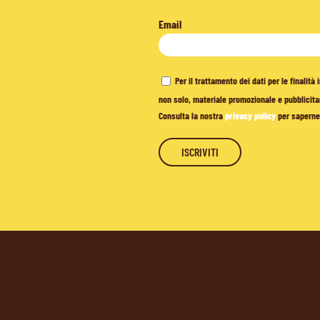
Email
Per il trattamento dei dati per le finalit
non solo, materiale promozionale e pubblicitar
Consulta la nostra
privacy policy
per saperne 