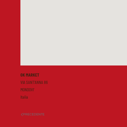
OK MARKET
VIA SANT'ANNA 86
MONDOVI'
Italia
PRECEDENTE