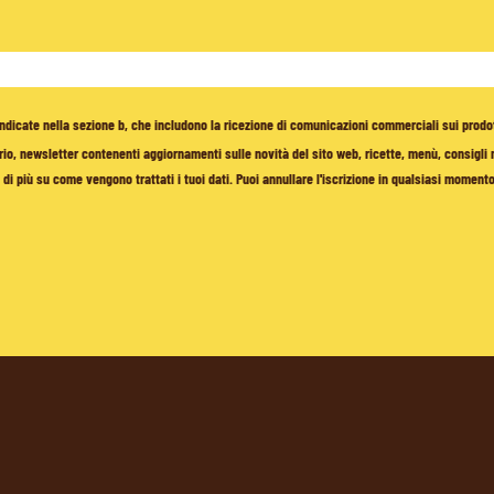
à indicate nella sezione b, che includono la ricezione di comunicazioni commerciali sui prodo
io, newsletter contenenti aggiornamenti sulle novità del sito web, ricette, menù, consigli nu
di più su come vengono trattati i tuoi dati. Puoi annullare l'iscrizione in qualsiasi moment