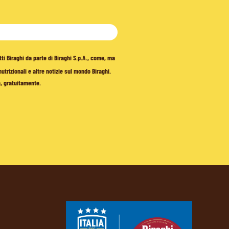
tti Biraghi da parte di Biraghi S.p.A., come, ma
trizionali e altre notizie sul mondo Biraghi.
o, gratuitamente.