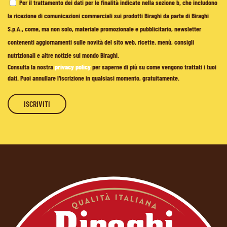
Per il trattamento dei dati per le finalità indicate nella sezione b, che includono
la ricezione di comunicazioni commerciali sui prodotti Biraghi da parte di Biraghi
S.p.A., come, ma non solo, materiale promozionale e pubblicitario, newsletter
contenenti aggiornamenti sulle novità del sito web, ricette, menù, consigli
nutrizionali e altre notizie sul mondo Biraghi.
Consulta la nostra
privacy policy
per saperne di più su come vengono trattati i tuoi
dati. Puoi annullare l'iscrizione in qualsiasi momento, gratuitamente.