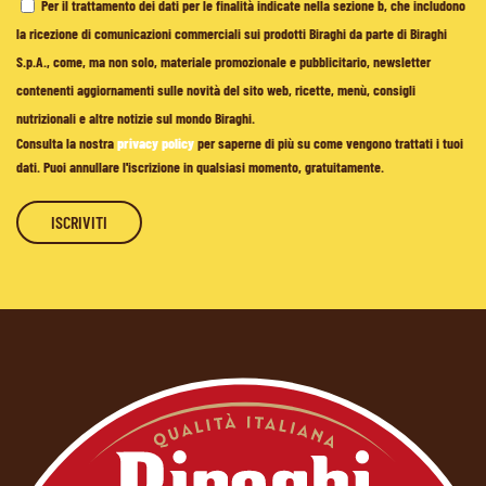
Per il trattamento dei dati per le finalità indicate nella sezione b, che includono
la ricezione di comunicazioni commerciali sui prodotti Biraghi da parte di Biraghi
S.p.A., come, ma non solo, materiale promozionale e pubblicitario, newsletter
contenenti aggiornamenti sulle novità del sito web, ricette, menù, consigli
nutrizionali e altre notizie sul mondo Biraghi.
Consulta la nostra
privacy policy
per saperne di più su come vengono trattati i tuoi
dati. Puoi annullare l'iscrizione in qualsiasi momento, gratuitamente.