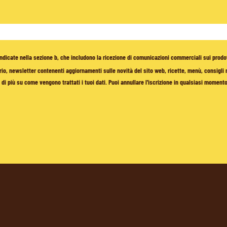
à indicate nella sezione b, che includono la ricezione di comunicazioni commerciali sui prodo
io, newsletter contenenti aggiornamenti sulle novità del sito web, ricette, menù, consigli nu
di più su come vengono trattati i tuoi dati. Puoi annullare l'iscrizione in qualsiasi moment