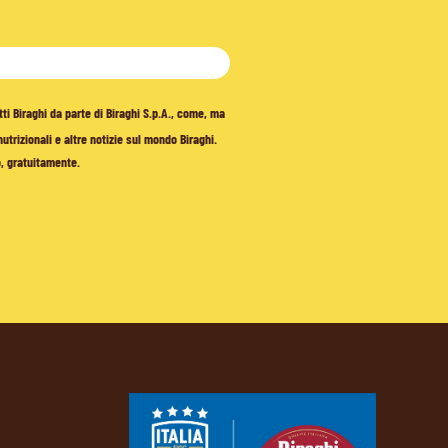
tti Biraghi da parte di Biraghi S.p.A., come, ma
trizionali e altre notizie sul mondo Biraghi.
o, gratuitamente.