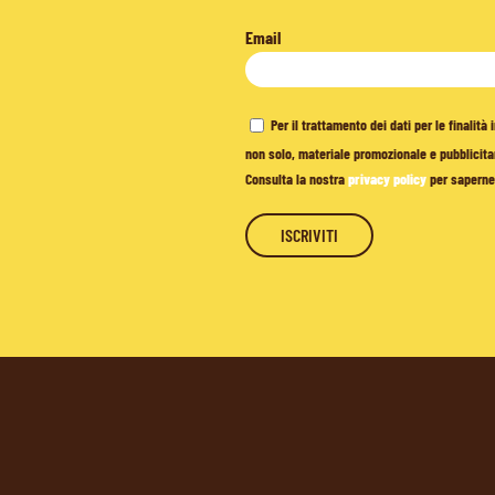
Email
Per il trattamento dei dati per le finalit
non solo, materiale promozionale e pubblicitar
Consulta la nostra
privacy policy
per saperne 