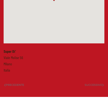
Super Di’
Viale Molise 56
Milano
Italia
PRECEDENTE
SUCCESSIVO