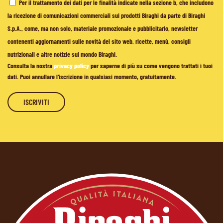
Per il trattamento dei dati per le finalità indicate nella sezione b, che includono
la ricezione di comunicazioni commerciali sui prodotti Biraghi da parte di Biraghi
S.p.A., come, ma non solo, materiale promozionale e pubblicitario, newsletter
contenenti aggiornamenti sulle novità del sito web, ricette, menù, consigli
nutrizionali e altre notizie sul mondo Biraghi.
Consulta la nostra
privacy policy
per saperne di più su come vengono trattati i tuoi
dati. Puoi annullare l'iscrizione in qualsiasi momento, gratuitamente.