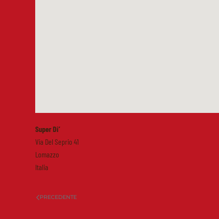
Super Di’
Via Del Seprio 41
Lomazzo
Italia
PRECEDENTE