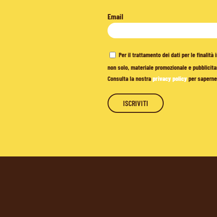
Email
Per il trattamento dei dati per le finalit
non solo, materiale promozionale e pubblicitar
Consulta la nostra
privacy policy
per saperne 