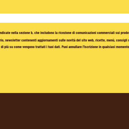
à indicate nella sezione b, che includono la ricezione di comunicazioni commerciali sui prodo
io, newsletter contenenti aggiornamenti sulle novità del sito web, ricette, menù, consigli nu
di più su come vengono trattati i tuoi dati. Puoi annullare l'iscrizione in qualsiasi moment