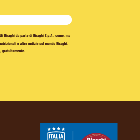
tti Biraghi da parte di Biraghi S.p.A., come, ma
trizionali e altre notizie sul mondo Biraghi.
o, gratuitamente.