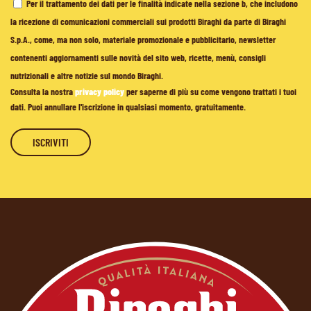
Per il trattamento dei dati per le finalità indicate nella sezione b, che includono
la ricezione di comunicazioni commerciali sui prodotti Biraghi da parte di Biraghi
S.p.A., come, ma non solo, materiale promozionale e pubblicitario, newsletter
contenenti aggiornamenti sulle novità del sito web, ricette, menù, consigli
nutrizionali e altre notizie sul mondo Biraghi.
Consulta la nostra
privacy policy
per saperne di più su come vengono trattati i tuoi
dati. Puoi annullare l'iscrizione in qualsiasi momento, gratuitamente.