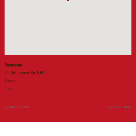
Panorama
Via Nettunense Km 5.600
Ariccia
Italia
PRECEDENTE
SUCCESSIVO