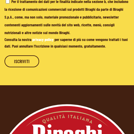
Per il trattamento dei dati per le finalità indicate nella sezione b, che includono
la ricezione di comunicazioni commerciali sui prodotti Biraghi da parte di Biraghi
S.p.A., come, ma non solo, materiale promozionale e pubblicitario, newsletter
contenenti aggiornamenti sulle novità del sito web, ricette, menù, consigli
nutrizionali e altre notizie sul mondo Biraghi.
Consulta la nostra
privacy policy
per saperne di più su come vengono trattati i tuoi
dati. Puoi annullare l'iscrizione in qualsiasi momento, gratuitamente.