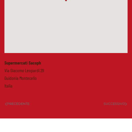
Supermercati Sacoph
Via Giacomo Leopardi 29
Guidonia Montecelio
Italia
PRECEDENTE
SUCCESSIVO