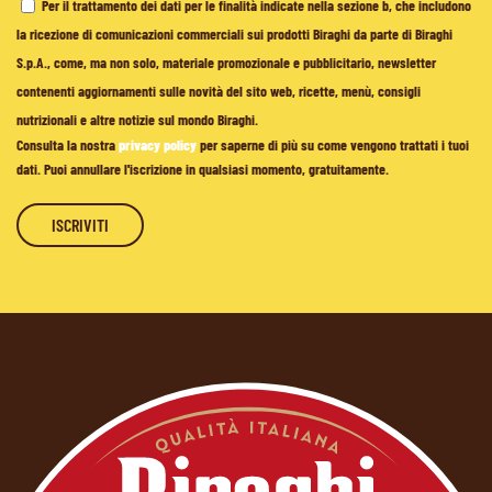
Per il trattamento dei dati per le finalità indicate nella sezione b, che includono
la ricezione di comunicazioni commerciali sui prodotti Biraghi da parte di Biraghi
S.p.A., come, ma non solo, materiale promozionale e pubblicitario, newsletter
contenenti aggiornamenti sulle novità del sito web, ricette, menù, consigli
nutrizionali e altre notizie sul mondo Biraghi.
Consulta la nostra
privacy policy
per saperne di più su come vengono trattati i tuoi
dati. Puoi annullare l'iscrizione in qualsiasi momento, gratuitamente.