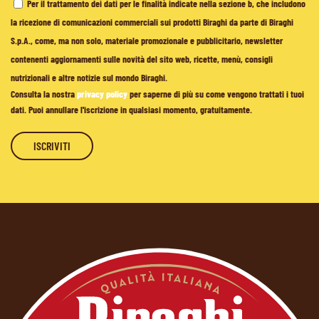
Per il trattamento dei dati per le finalità indicate nella sezione b, che includono
la ricezione di comunicazioni commerciali sui prodotti Biraghi da parte di Biraghi
S.p.A., come, ma non solo, materiale promozionale e pubblicitario, newsletter
contenenti aggiornamenti sulle novità del sito web, ricette, menù, consigli
nutrizionali e altre notizie sul mondo Biraghi.
Consulta la nostra
privacy policy
per saperne di più su come vengono trattati i tuoi
dati. Puoi annullare l'iscrizione in qualsiasi momento, gratuitamente.