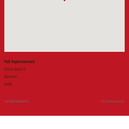
Poli Supermercato
Corso Italia 8
Bolzano
Italia
PRECEDENTE
SUCCESSIVO