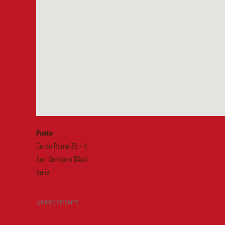
Punto
Corso Roma 36 - H
San Damiano D'Asti
Italia
PRECEDENTE