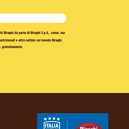
tti Biraghi da parte di Biraghi S.p.A., come, ma
trizionali e altre notizie sul mondo Biraghi.
o, gratuitamente.