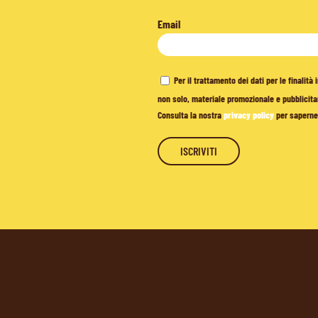
Email
Per il trattamento dei dati per le finalit
non solo, materiale promozionale e pubblicitar
Consulta la nostra
privacy policy
per saperne 