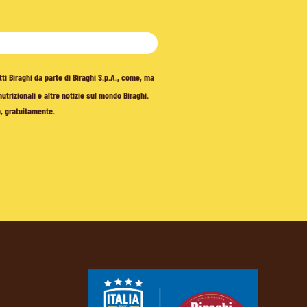
tti Biraghi da parte di Biraghi S.p.A., come, ma
trizionali e altre notizie sul mondo Biraghi.
o, gratuitamente.