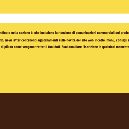
à indicate nella sezione b, che includono la ricezione di comunicazioni commerciali sui prodo
io, newsletter contenenti aggiornamenti sulle novità del sito web, ricette, menù, consigli nu
di più su come vengono trattati i tuoi dati. Puoi annullare l'iscrizione in qualsiasi moment