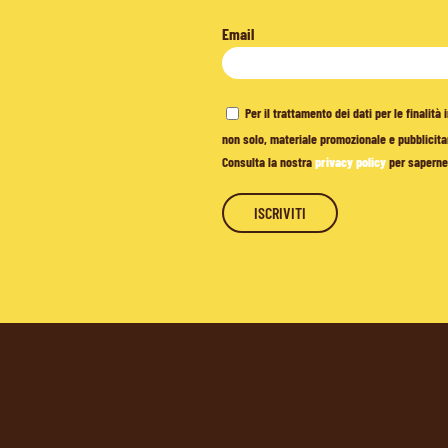
Email
Per il trattamento dei dati per le finalit
non solo, materiale promozionale e pubblicitar
Consulta la nostra
privacy policy
per saperne 