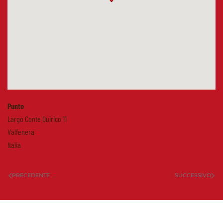
Punto
Largo Conte Quirico 11
Valfenera
Italia
PRECEDENTE
SUCCESSIVO