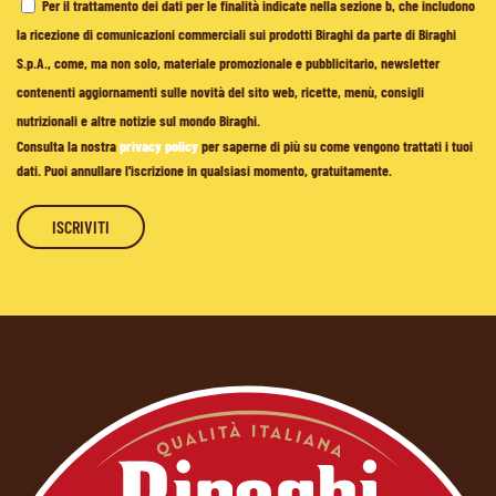
Per il trattamento dei dati per le finalità indicate nella sezione b, che includono
la ricezione di comunicazioni commerciali sui prodotti Biraghi da parte di Biraghi
S.p.A., come, ma non solo, materiale promozionale e pubblicitario, newsletter
contenenti aggiornamenti sulle novità del sito web, ricette, menù, consigli
nutrizionali e altre notizie sul mondo Biraghi.
Consulta la nostra
privacy policy
per saperne di più su come vengono trattati i tuoi
dati. Puoi annullare l'iscrizione in qualsiasi momento, gratuitamente.