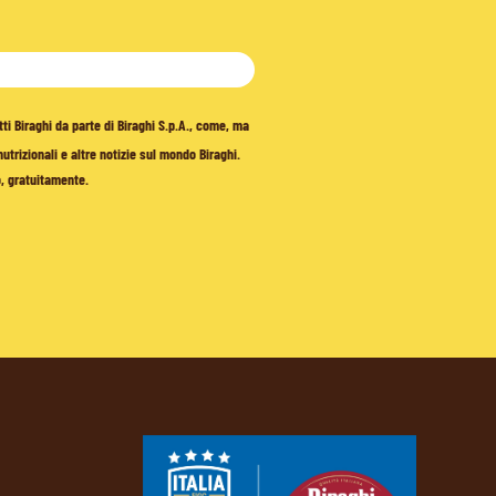
tti Biraghi da parte di Biraghi S.p.A., come, ma
trizionali e altre notizie sul mondo Biraghi.
o, gratuitamente.