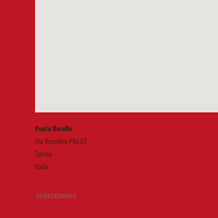
Punto Borello
Via Rosolino Pilo 57
Torino
Italia
PRECEDENTE