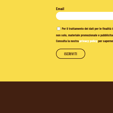
Email
Per il trattamento dei dati per le finalit
non solo, materiale promozionale e pubblicitar
Consulta la nostra
privacy policy
per saperne 