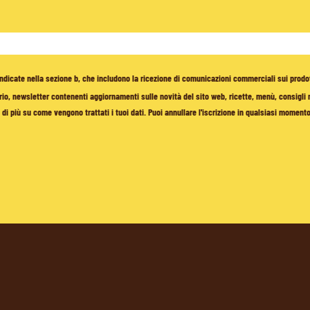
à indicate nella sezione b, che includono la ricezione di comunicazioni commerciali sui prodo
io, newsletter contenenti aggiornamenti sulle novità del sito web, ricette, menù, consigli nu
di più su come vengono trattati i tuoi dati. Puoi annullare l'iscrizione in qualsiasi moment