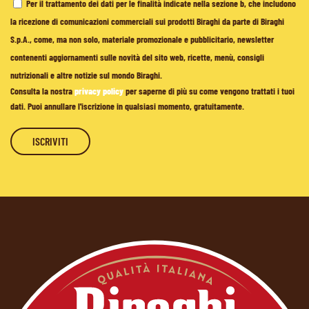
Per il trattamento dei dati per le finalità indicate nella sezione b, che includono
la ricezione di comunicazioni commerciali sui prodotti Biraghi da parte di Biraghi
S.p.A., come, ma non solo, materiale promozionale e pubblicitario, newsletter
contenenti aggiornamenti sulle novità del sito web, ricette, menù, consigli
nutrizionali e altre notizie sul mondo Biraghi.
Consulta la nostra
privacy policy
per saperne di più su come vengono trattati i tuoi
dati. Puoi annullare l'iscrizione in qualsiasi momento, gratuitamente.