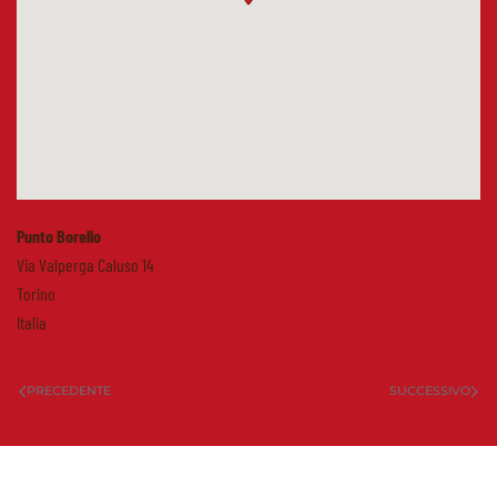
Punto Borello
Via Valperga Caluso 14
Torino
Italia
PRECEDENTE
SUCCESSIVO