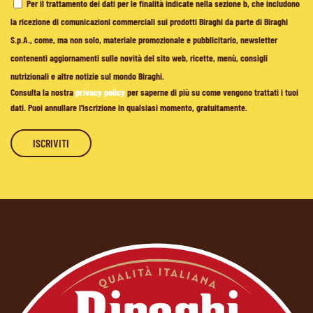
Per il trattamento dei dati per le finalità indicate nella sezione b, che includono
la ricezione di comunicazioni commerciali sui prodotti Biraghi da parte di Biraghi
S.p.A., come, ma non solo, materiale promozionale e pubblicitario, newsletter
contenenti aggiornamenti sulle novità del sito web, ricette, menù, consigli
nutrizionali e altre notizie sul mondo Biraghi.
Consulta la nostra
privacy policy
per saperne di più su come vengono trattati i tuoi
dati. Puoi annullare l'iscrizione in qualsiasi momento, gratuitamente.