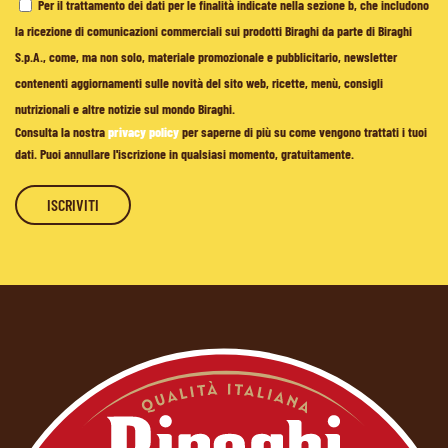
Per il trattamento dei dati per le finalità indicate nella sezione b, che includono
la ricezione di comunicazioni commerciali sui prodotti Biraghi da parte di Biraghi
S.p.A., come, ma non solo, materiale promozionale e pubblicitario, newsletter
contenenti aggiornamenti sulle novità del sito web, ricette, menù, consigli
nutrizionali e altre notizie sul mondo Biraghi.
Consulta la nostra
privacy policy
per saperne di più su come vengono trattati i tuoi
dati. Puoi annullare l'iscrizione in qualsiasi momento, gratuitamente.