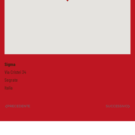
Sigma
Via Cristei 34
Segrate
Italia
PRECEDENTE
SUCCESSIVO