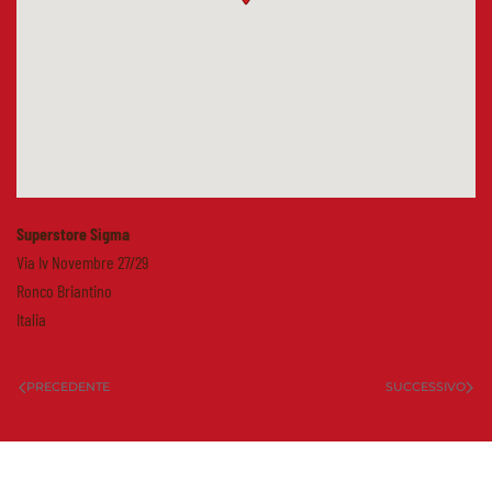
Superstore Sigma
Via Iv Novembre 27/29
Ronco Briantino
Italia
PRECEDENTE
SUCCESSIVO