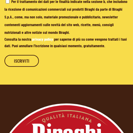
Per il trattamento dei dati per le finalità indicate nella sezione b, che includono
la ricezione di comunicazioni commerciali sui prodotti Biraghi da parte di Biraghi
S.p.A., come, ma non solo, materiale promozionale e pubblicitario, newsletter
contenenti aggiornamenti sulle novità del sito web, ricette, menù, consigli
nutrizionali e altre notizie sul mondo Biraghi.
Consulta la nostra
privacy policy
per saperne di più su come vengono trattati i tuoi
dati. Puoi annullare l'iscrizione in qualsiasi momento, gratuitamente.