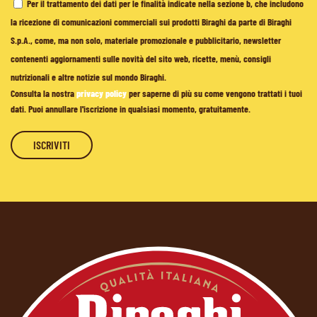
Per il trattamento dei dati per le finalità indicate nella sezione b, che includono
la ricezione di comunicazioni commerciali sui prodotti Biraghi da parte di Biraghi
S.p.A., come, ma non solo, materiale promozionale e pubblicitario, newsletter
contenenti aggiornamenti sulle novità del sito web, ricette, menù, consigli
nutrizionali e altre notizie sul mondo Biraghi.
Consulta la nostra
privacy policy
per saperne di più su come vengono trattati i tuoi
dati. Puoi annullare l'iscrizione in qualsiasi momento, gratuitamente.