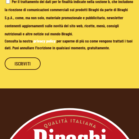
Per il trattamento dei dati per le finalità indicate nella sezione b, che includono
la ricezione di comunicazioni commerciali sui prodotti Biraghi da parte di Biraghi
S.p.A., come, ma non solo, materiale promozionale e pubblicitario, newsletter
contenenti aggiornamenti sulle novità del sito web, ricette, menù, consigli
nutrizionali e altre notizie sul mondo Biraghi.
Consulta la nostra
privacy policy
per saperne di più su come vengono trattati i tuoi
dati. Puoi annullare l'iscrizione in qualsiasi momento, gratuitamente.