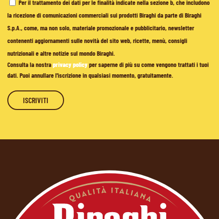
Per il trattamento dei dati per le finalità indicate nella sezione b, che includono
la ricezione di comunicazioni commerciali sui prodotti Biraghi da parte di Biraghi
S.p.A., come, ma non solo, materiale promozionale e pubblicitario, newsletter
contenenti aggiornamenti sulle novità del sito web, ricette, menù, consigli
nutrizionali e altre notizie sul mondo Biraghi.
Consulta la nostra
privacy policy
per saperne di più su come vengono trattati i tuoi
dati. Puoi annullare l'iscrizione in qualsiasi momento, gratuitamente.