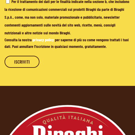
Per il trattamento dei dati per le finalità indicate nella sezione b, che includono
la ricezione di comunicazioni commerciali sui prodotti Biraghi da parte di Biraghi
S.p.A., come, ma non solo, materiale promozionale e pubblicitario, newsletter
contenenti aggiornamenti sulle novità del sito web, ricette, menù, consigli
nutrizionali e altre notizie sul mondo Biraghi.
Consulta la nostra
privacy policy
per saperne di più su come vengono trattati i tuoi
dati. Puoi annullare l'iscrizione in qualsiasi momento, gratuitamente.