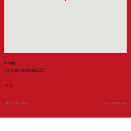
Simply
Via Costanzo Casana 200
Roma
Italia
PRECEDENTE
SUCCESSIVO