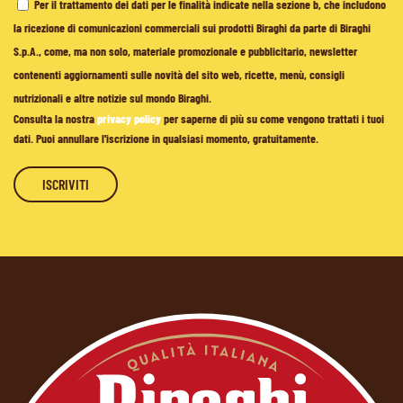
Per il trattamento dei dati per le finalità indicate nella sezione b, che includono
la ricezione di comunicazioni commerciali sui prodotti Biraghi da parte di Biraghi
S.p.A., come, ma non solo, materiale promozionale e pubblicitario, newsletter
contenenti aggiornamenti sulle novità del sito web, ricette, menù, consigli
nutrizionali e altre notizie sul mondo Biraghi.
Consulta la nostra
privacy policy
per saperne di più su come vengono trattati i tuoi
dati. Puoi annullare l'iscrizione in qualsiasi momento, gratuitamente.