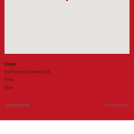
Simply
Via Orlando De Tommaso 39
Roma
Italia
PRECEDENTE
SUCCESSIVO