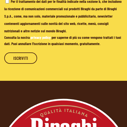
Per il trattamento dei dati per le finalità indicate nella sezione b, che includono
la ricezione di comunicazioni commerciali sui prodotti Biraghi da parte di Biraghi
S.p.A., come, ma non solo, materiale promozionale e pubblicitario, newsletter
contenenti aggiornamenti sulle novità del sito web, ricette, menù, consigli
nutrizionali e altre notizie sul mondo Biraghi.
Consulta la nostra
privacy policy
per saperne di più su come vengono trattati i tuoi
dati. Puoi annullare l'iscrizione in qualsiasi momento, gratuitamente.