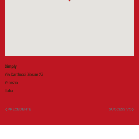
Simply
Via Carducci Giosue 23
Venezia
Italia
PRECEDENTE
SUCCESSIVO