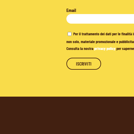
Email
Per il trattamento dei dati per le finalit
non solo, materiale promozionale e pubblicitar
Consulta la nostra
privacy policy
per saperne 