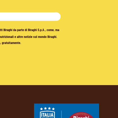
tti Biraghi da parte di Biraghi S.p.A., come, ma
trizionali e altre notizie sul mondo Biraghi.
o, gratuitamente.