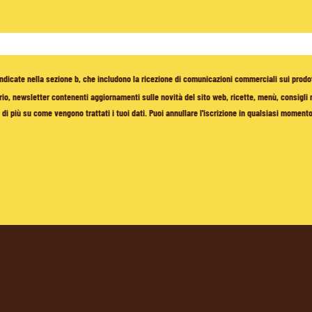
à indicate nella sezione b, che includono la ricezione di comunicazioni commerciali sui prodo
io, newsletter contenenti aggiornamenti sulle novità del sito web, ricette, menù, consigli nu
di più su come vengono trattati i tuoi dati. Puoi annullare l'iscrizione in qualsiasi moment