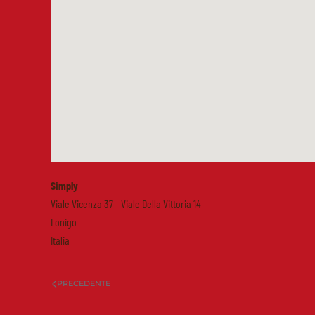
Simply
Viale Vicenza 37 - Viale Della Vittoria 14
Lonigo
Italia
PRECEDENTE