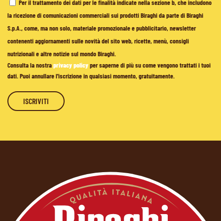
Per il trattamento dei dati per le finalità indicate nella sezione b, che includono
la ricezione di comunicazioni commerciali sui prodotti Biraghi da parte di Biraghi
S.p.A., come, ma non solo, materiale promozionale e pubblicitario, newsletter
contenenti aggiornamenti sulle novità del sito web, ricette, menù, consigli
nutrizionali e altre notizie sul mondo Biraghi.
Consulta la nostra
privacy policy
per saperne di più su come vengono trattati i tuoi
dati. Puoi annullare l'iscrizione in qualsiasi momento, gratuitamente.