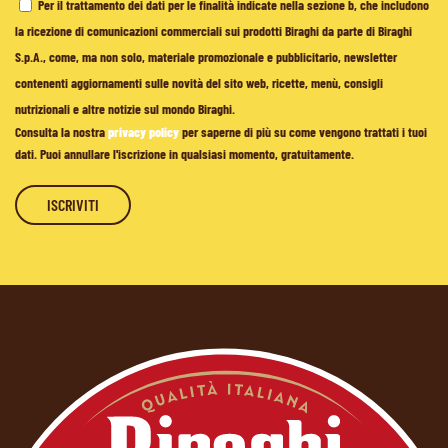
Per il trattamento dei dati per le finalità indicate nella sezione b, che includono
la ricezione di comunicazioni commerciali sui prodotti Biraghi da parte di Biraghi
S.p.A., come, ma non solo, materiale promozionale e pubblicitario, newsletter
contenenti aggiornamenti sulle novità del sito web, ricette, menù, consigli
nutrizionali e altre notizie sul mondo Biraghi.
Consulta la nostra
privacy policy
per saperne di più su come vengono trattati i tuoi
dati. Puoi annullare l'iscrizione in qualsiasi momento, gratuitamente.