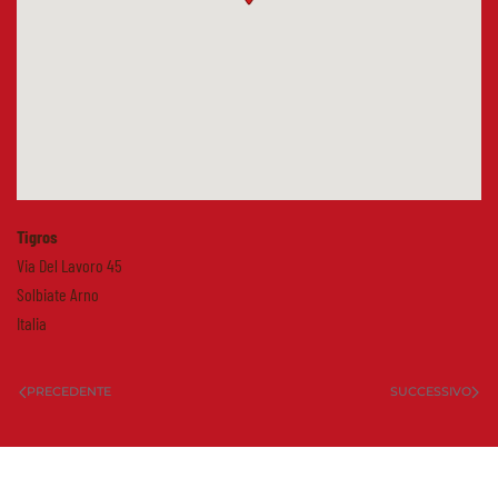
Tigros
Via Del Lavoro 45
Solbiate Arno
Italia
PRECEDENTE
SUCCESSIVO