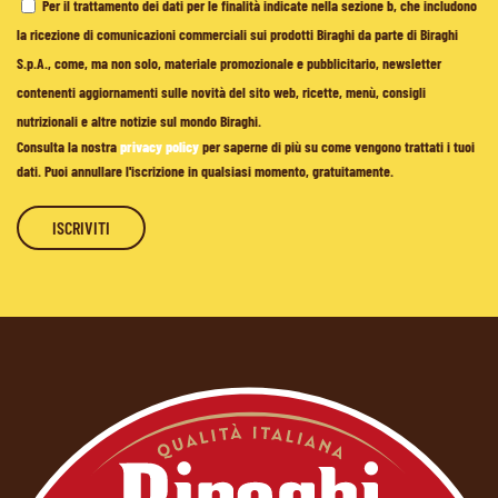
Per il trattamento dei dati per le finalità indicate nella sezione b, che includono
la ricezione di comunicazioni commerciali sui prodotti Biraghi da parte di Biraghi
S.p.A., come, ma non solo, materiale promozionale e pubblicitario, newsletter
contenenti aggiornamenti sulle novità del sito web, ricette, menù, consigli
nutrizionali e altre notizie sul mondo Biraghi.
Consulta la nostra
privacy policy
per saperne di più su come vengono trattati i tuoi
dati. Puoi annullare l'iscrizione in qualsiasi momento, gratuitamente.