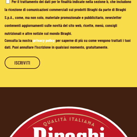
Per il trattamento dei dati per le finalità indicate nella sezione b, che includono
la ricezione di comunicazioni commerciali sui prodotti Biraghi da parte di Biraghi
S.p.A., come, ma non solo, materiale promozionale e pubblicitario, newsletter
contenenti aggiornamenti sulle novità del sito web, ricette, menù, consigli
nutrizionali e altre notizie sul mondo Biraghi.
Consulta la nostra
privacy policy
per saperne di più su come vengono trattati i tuoi
dati. Puoi annullare l'iscrizione in qualsiasi momento, gratuitamente.