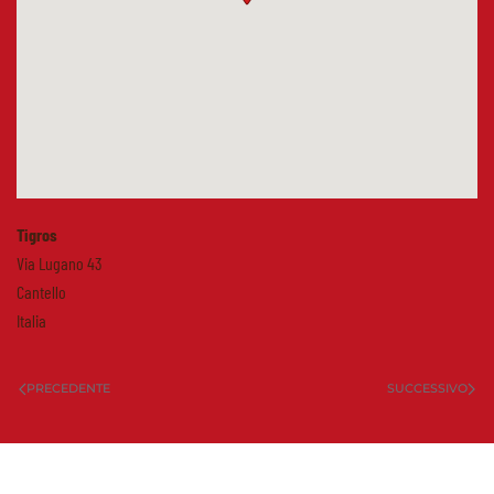
Tigros
Via Lugano 43
Cantello
Italia
PRECEDENTE
SUCCESSIVO