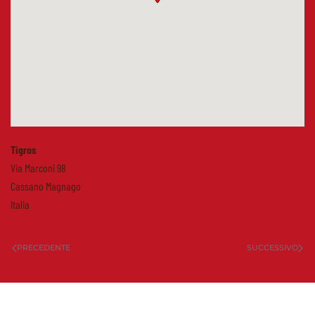
Tigros
Via Marconi 98
Cassano Magnago
Italia
PRECEDENTE
SUCCESSIVO