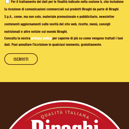
Per il trattamento dei dati per le finalità indicate nella sezione b, che includono
la ricezione di comunicazioni commerciali sui prodotti Biraghi da parte di Biraghi
S.p.A., come, ma non solo, materiale promozionale e pubblicitario, newsletter
contenenti aggiornamenti sulle novità del sito web, ricette, menù, consigli
nutrizionali e altre notizie sul mondo Biraghi.
Consulta la nostra
privacy policy
per saperne di più su come vengono trattati i tuoi
dati. Puoi annullare l'iscrizione in qualsiasi momento, gratuitamente.