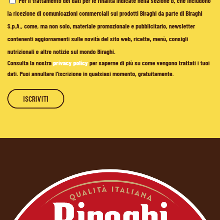
Per il trattamento dei dati per le finalità indicate nella sezione b, che includono
la ricezione di comunicazioni commerciali sui prodotti Biraghi da parte di Biraghi
S.p.A., come, ma non solo, materiale promozionale e pubblicitario, newsletter
contenenti aggiornamenti sulle novità del sito web, ricette, menù, consigli
nutrizionali e altre notizie sul mondo Biraghi.
Consulta la nostra
privacy policy
per saperne di più su come vengono trattati i tuoi
dati. Puoi annullare l'iscrizione in qualsiasi momento, gratuitamente.